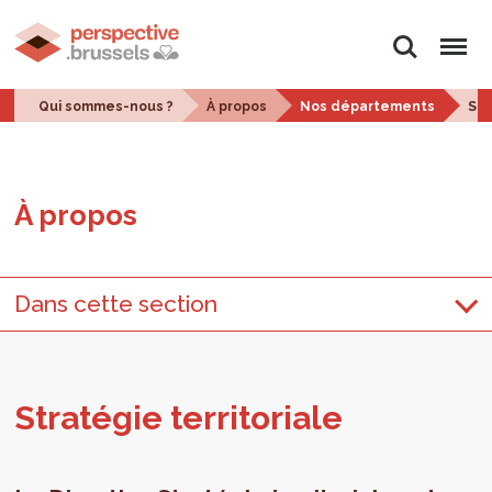
Rechercher
Menu
Qui sommes-nous ?
À propos
Nos départements
Str
À pro­pos
Dans cette section
Stra­té­gie ter­ri­to­riale