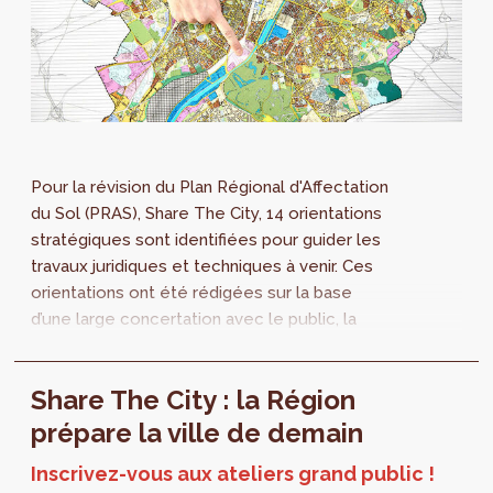
Pour la révision du Plan Régional d'Affectation
du Sol (PRAS), Share The City, 14 orientations
stratégiques sont identifiées pour guider les
travaux juridiques et techniques à venir. Ces
orientations ont été rédigées sur la base
d’une large concertation avec le public, la
société civile, les experts des administrations,
des communes et des universités. Elles sont
Share The City : la Région
regroupées en trois grandes priorités pour
une ville équilibrée : climat et biodiversité,
prépare la ville de demain
justice sociale et économies urbaines.
Inscrivez-vous aux ateliers grand public !