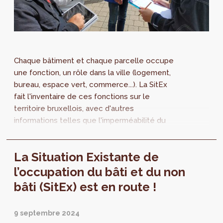
Chaque bâtiment et chaque parcelle occupe
une fonction, un rôle dans la ville (logement,
bureau, espace vert, commerce...). La SitEx
fait l'inventaire de ces fonctions sur le
territoire bruxellois, avec d'autres
informations telles que l'imperméabilité du
sol, le nombre d'étages et les superficies
planchers. Ce projet permet d'objectiver les
La Situation Existante de
enjeux prioritaires de développement et de
cohabitation des fonctions urbaines dans le
l’occupation du bâti et du non
cadre de la modification du PRAS.
bâti (SitEx) est en route !
9 septembre 2024