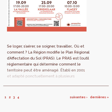
Se loger, s’aérer, se soigner, travailler… Où et
comment ? La Région modifie le Plan Régional
d’Affectation du Sol (PRAS). Le PRAS est l’outil
réglementaire qui détermine comment le
territoire peut être aménagé. Établi en 2001
et adapté ponctuellement à plusieurs
reprises, le plan connaît maintenant sa
première révision complète. Venez découvrir
les enjeux de ce plan et vous exprimer lors
1
2
3
4
suivantes ›
dernières »
de trois séances publiques !