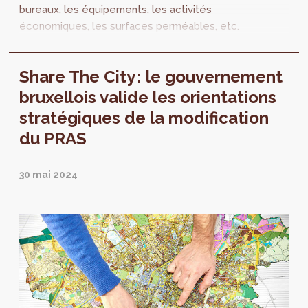
bureaux, les équipements, les activités
économiques, les surfaces perméables, etc.
Dans le cadre de la modification du PRAS, une
mise à jour de la SitEx est un élément
Share The City : le gouvernement
essentiel. Quelle est la méthode utilisée ?
bruxellois valide les orientations
stratégiques de la modification
du PRAS
30 mai 2024