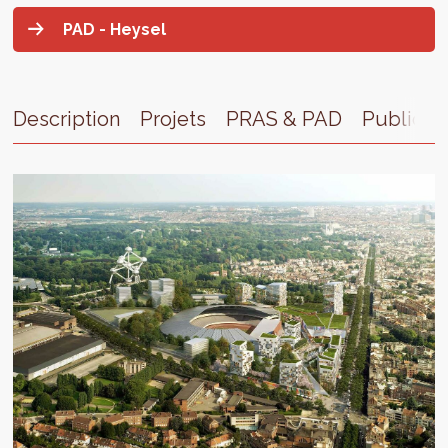
PAD - Heysel
Description
Projets
PRAS & PAD
Publicat