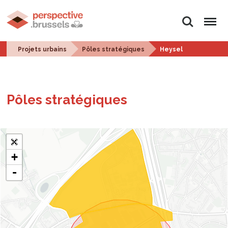
Rechercher
Menu
Projets urbains
Pôles stratégiques
Heysel
Pôles stra­té­giques
+
-