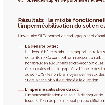
etc.)
obtenues auprès de partenaires et avec 
Résultats : la mixité fonctionnel
l’imperméabilisation du sol en c
L’inventaire SitEx permet de cartographier et d’analy
La densité bâtie :
La densité bâtie exprime un rapport entre les su
ce territoire. Ce concept, omniprésent en urb
nombreux enjeux urbains socio-économiques, é
été calculés et cartographiés à l’échelle des îlo
au sol (E/S), le nombre moyen de niveaux des
11 de la série About est dédié à la question
.
L’imperméabilisation du sol :
L’imperméabilisation des sols (à distinguer de l
lesquels l’eau de pluie ne peut pas ou difficilem