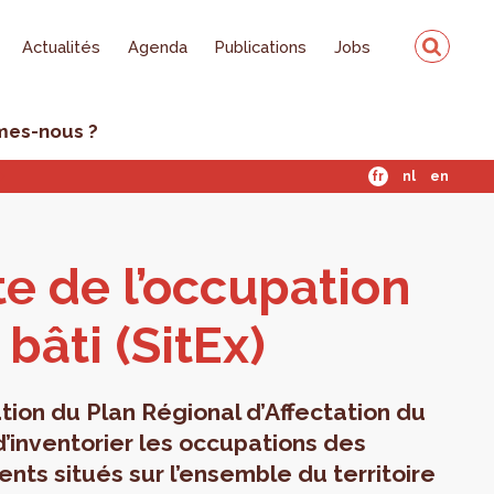
Actualités
Agenda
Publications
Jobs
mes-nous ?
fr
nl
en
te de l’oc­cu­pa­tion
bâti (SitEx)
tion du Plan Régional d’Affectation du
d’inventorier les occupations des
ments situés sur l’ensemble du territoire