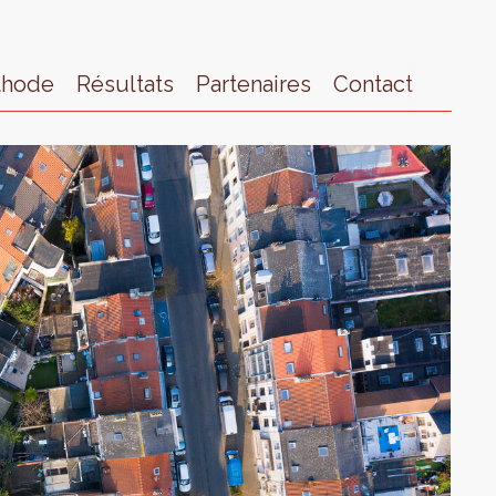
thode
Résultats
Partenaires
Contact
Actua