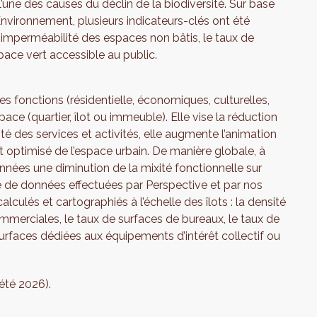
 l’une des causes du déclin de la biodiversité. Sur base
nvironnement, plusieurs indicateurs-clés ont été
: l’imperméabilité des espaces non bâtis, le taux de
pace vert accessible au public.
es fonctions (résidentielle, économiques, culturelles,
ace (quartier, îlot ou immeuble). Elle vise la réduction
 des services et activités, elle augmente l’animation
et optimisé de l’espace urbain. De manière globale, à
années une diminution de la mixité fonctionnelle sur
cte de données effectuées par Perspective et par nos
alculés et cartographiés à l’échelle des îlots : la densité
mmerciales, le taux de surfaces de bureaux, le taux de
surfaces dédiées aux équipements d’intérêt collectif ou
été 2026).