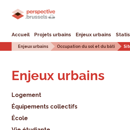
Accueil
Projets urbains
Enjeux urbains
Stati
Enjeux urbains
Occupation du sol et du bâti
Sit
Enjeux urbains
Logement
Équipements collectifs
École
Vie étudiante