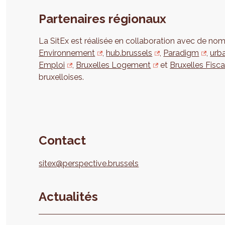
Partenaires régionaux
La SitEx est réalisée en collaboration avec de nom
Environnement
,
hub.brussels
,
Paradigm
,
urb
Emploi
,
Bruxelles Logement
et
Bruxelles Fisca
bruxelloises.
Contact
sitex@perspective.brussels
Actualités