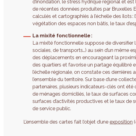
d’inondation, le stress hydrique régional et est
de récentes données produites par Bruxelles E
calculés et cartographiés à l’échelle des îlots 
végétation des espaces non bâtis, le taux d’es
La mixité fonctionnelle :
La mixité fonctionnelle suppose de diversifier l
sociales, de transports…) au sein d’un même esp
des déplacements en encourageant la proximité
des quartiers et favorise un partage équilibré 
l’échelle régionale, on constate ces dernières 
l’ensemble du territoire. Sur base d’une colle
partenaires, plusieurs indicateurs-clés ont été c
de ménages domiciliés, le taux de surfaces co
surfaces d’activités productives et le taux de 
de service public.
L’ensemble des cartes fait l’objet d’une
exposition
(