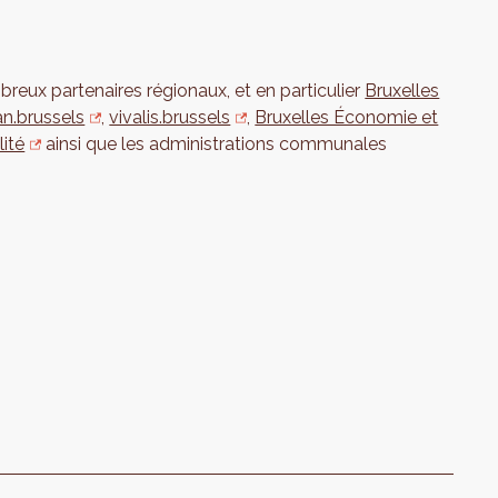
breux partenaires régionaux, et en particulier
Bruxelles
an.brussels
,
vivalis.brussels
,
Bruxelles Économie et
lité
ainsi que les administrations communales