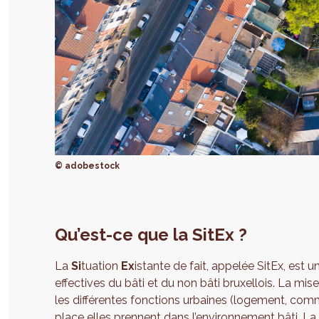
© adobestock
Qu’est-ce que la SitEx ?
La
Si
tuation
Ex
istante de fait, appelée SitEx, est 
effectives du bâti et du non bâti bruxellois. La mise
les différentes fonctions urbaines (logement, comme
place elles prennent dans l’environnement bâti. La