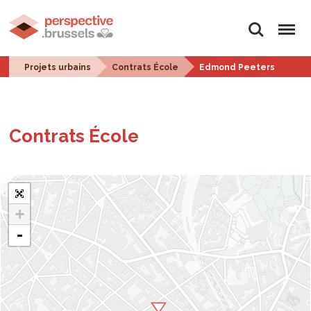
Rechercher
Menu
Projets urbains
Contrats École
Edmond Peeters
Contrats École
+
-