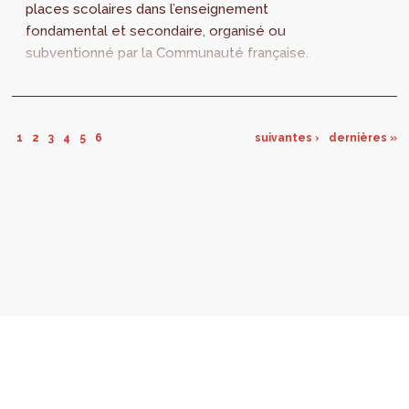
places scolaires dans l’enseignement
fondamental et secondaire, organisé ou
subventionné par la Communauté française.
1
2
3
4
5
6
suivantes ›
dernières »