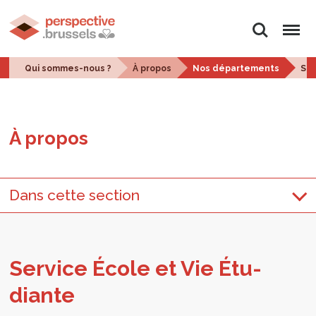
Rechercher
Menu
Qui sommes-nous ?
À propos
Nos départements
Ser
À pro­pos
Dans cette section
Ser­vice École et Vie Étu­
diante