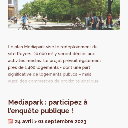
Le plan Mediapark vise le redéploiement du
site Reyers. 20.000 m² y seront dédiés aux
activités médias. Le projet prévoit également
près de 1.400 logements - dont une part
significative de logements publics – mais
aussi des commerces de proximité ainsi que
des équipements d’intérêt collectifs. Ce
quartier se développera aux abords directs
Mediapark : participez à
d’un nouveau parc accessible au public de
près de 10 hectares dont min. 2 hectares
l’enquête publique !
seront strictement réservés à la préservation
24 avril > 01 septembre 2023
de la biodiversité. Une première, au cœur de