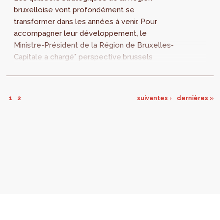
bruxelloise vont profondément se
transformer dans les années à venir. Pour
accompagner leur développement, le
Ministre-Président de la Région de Bruxelles-
Capitale a chargé* perspective.brussels
d’élaborer des projets de Plans
d’Aménagement Directeurs (PAD)...
1
2
suivantes ›
dernières »