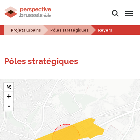
Rechercher
Menu
Projets urbains
Pôles stratégiques
Reyers
Pôles stra­té­giques
+
-