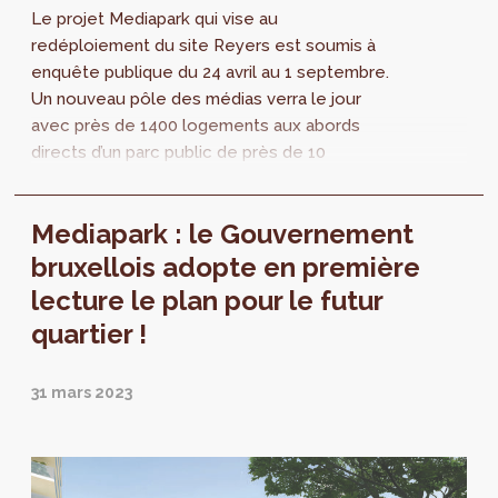
Le projet Mediapark qui vise au
redéploiement du site Reyers est soumis à
enquête publique du 24 avril au 1 septembre.
Un nouveau pôle des médias verra le jour
avec près de 1400 logements aux abords
directs d’un parc public de près de 10
hectares dont 2 seront strictement réservés
à la préservation de la biodiversité. Une
Mediapark : le Gouvernement
première, en cœur de ville !
bruxellois adopte en première
lecture le plan pour le futur
quartier !
31 mars 2023