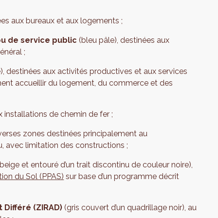
ées aux bureaux et aux logements ;
ou de service public
(bleu pâle), destinées aux
énéral ;
), destinées aux activités productives et aux services
ement accueillir du logement, du commerce et des
x installations de chemin de fer ;
iverses zones destinées principalement au
 avec limitation des constructions ;
eige et entouré d’un trait discontinu de couleur noire),
ation du Sol (PPAS)
sur base d’un programme décrit
 Différé
(ZIRAD)
(gris couvert d’un quadrillage noir), au