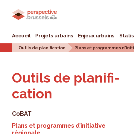
Accueil
Projets urbains
Enjeux urbains
Stati
Outils de planification
Plans et programmes d'init
Outils de pla­ni­fi­
ca­tion
CoBAT
Plans et programmes d’initiative
régionale