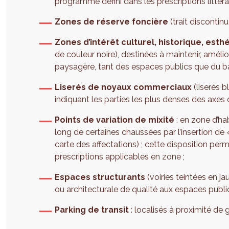
programme défini dans les prescriptions littéral
Zones de réserve foncière
(trait discontinu
Zones d’intérêt culturel, historique, es
de couleur noire), destinées à maintenir, améli
paysagère, tant des espaces publics que du bâ
Liserés de noyaux commerciaux
(liserés 
indiquant les parties les plus denses des axe
Points de variation de mixité
: en zone d’hab
long de certaines chaussées par l’insertion de «
carte des affectations) ; cette disposition per
prescriptions applicables en zone ;
Espaces structurants
(voiries teintées en ja
ou architecturale de qualité aux espaces publics
Parking de transit
: localisés à proximité de 