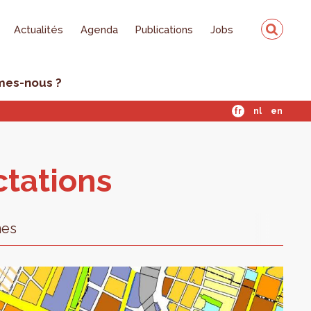
Actualités
Agenda
Publications
Jobs
mes-nous ?
fr
nl
en
­ta­tions
nes