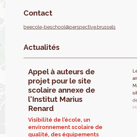
Contact
beecole-beschool@perspective.brussels
Actualités
Appel à auteurs de
Le
an
projet pour le site
Ma
scolaire annexe de
si
l'Institut Marius
d
Renard
M
d’
Visibilité de l’école, un
pa
environnement scolaire de
de
qualité, des équipements
(