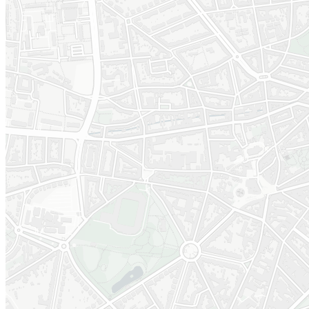
Phase
Phase
opérationnelle -
opérationnelle -
année 1
année 2
2021
2022