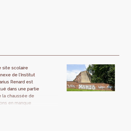
 site scolaire
nexe de l’Institut
rius Renard est
tué dans une partie
e la chaussée de
ons en manque
identité. Il est
rtagé avec l’École
s Arts d’Anderlecht
enseignement