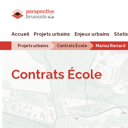
Accueil
Projets urbains
Enjeux urbains
Stati
Projets urbains
Contrats École
Marius Renard
Contrats École