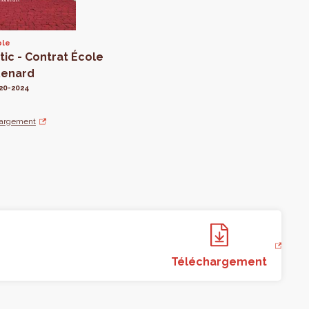
ole
ic - Contrat École
Renard
020-2024
hargement
Téléchargement