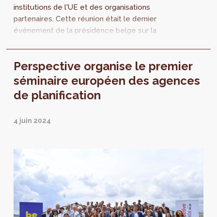
institutions de l'UE et des organisations
partenaires. Cette réunion était le dernier
événement de la présidence belge sur la
politique urbaine. Au progamme : la
présentation des conclusions de la
Perspective organise le premier
présidence, mais aussi un exposé de la
nouvelle politique européenne de gestion
séminaire européen des agences
des sols et son impact sur la planification
de planification
urbaine.
4 juin 2024