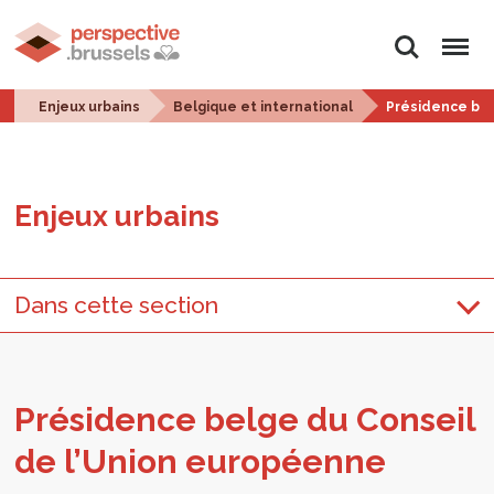
Rechercher
Menu
Enjeux urbains
Belgique et international
Présidence bel
Enjeux urbains
Dans cette section
Pré­si­dence belge du Conseil
de l’Union euro­péenne