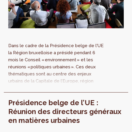
Dans le cadre de la Présidence belge de l'UE
la Région bruxelloise a présidé pendant 6
mois le Conseil « environnement » et les
réunions « politiques urbaines ». Ces deux
thématiques sont au centre des enjeux
urbains de la Capitale de l’Europe, région
urbaine à part entière. Quelles sont les
actions qui ont été menées ? En quoi sont-
Présidence belge de l’UE :
elles opportunes pour le développement
régional ? On en débat le 6 novembre !
Réunion des directeurs généraux
en matières urbaines