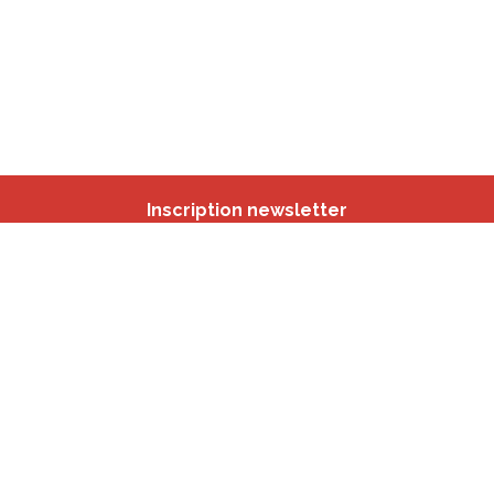
Inscription newsletter
Nos autres sites
IBSA
participation.brussels