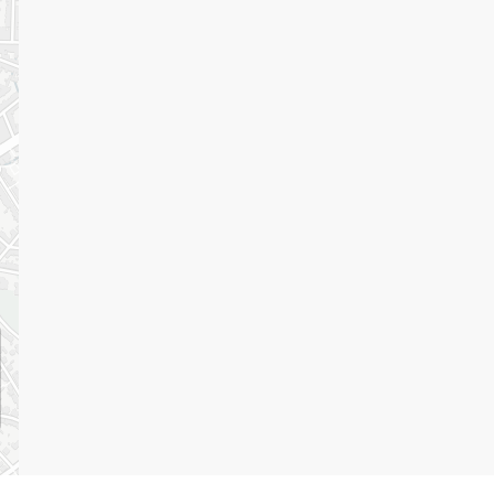
l’
la
a
or
é
l
f
s
d
Re
(Z