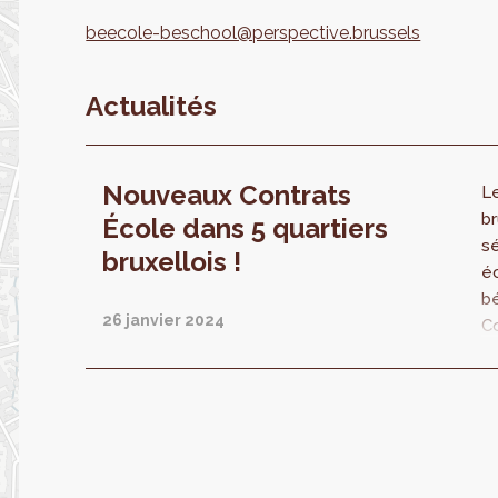
beecole-beschool@perspective.brussels
Actualités
Nouveaux Contrats
L
br
École dans 5 quartiers
sé
bruxellois !
é
bé
26 janvier 2024
Co
5
20
sé
s
n
Éc