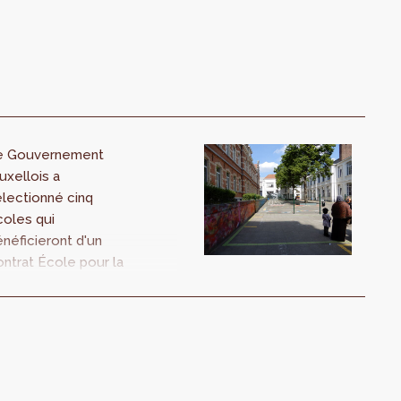
e Gouvernement
uxellois a
lectionné cinq
coles qui
néficieront d'un
ntrat École pour la
ème série (2024-
28) et la 6ème
rie (2025-2029). La
élection de ces
ouveaux Contrats
ole fait suite à