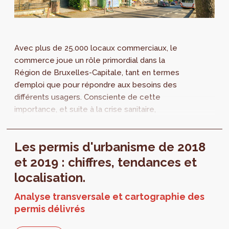
Avec plus de 25.000 locaux commerciaux, le
commerce joue un rôle primordial dans la
Région de Bruxelles-Capitale, tant en termes
d’emploi que pour répondre aux besoins des
différents usagers. Consciente de cette
importance, et suite à la crise sanitaire,
hub.brussels et perspective.brussels sortent
le neuvième Observatoire du commerce de la
Les permis d'urbanisme de 2018
Région, étude ayant pour objectif de mesurer
la croissance commerciale de Bruxelles.
et 2019 : chiffres, tendances et
Cette édition analyse également la
localisation.
croissance des établissements hôteliers.
Analyse transversale et cartographie des
permis délivrés