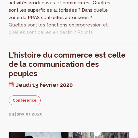
activités productives et commerces : Quelles
sont les superficies autorisées ? Dans quelle
zone du PRAS sont-elles autorisées ?
Quelles sont les fonctions en progression et
quelles sont celles en déclin ? Pour la
première fois, perspective.brussels
développe une vue transversale sur
L'histoire du commerce est celle
l’ensemble des permis d’urbanisme autorisés
en 2018 et 2019.
de la communication des
peuples
Jeudi 13 février 2020
Conférence
29 janvier 2020