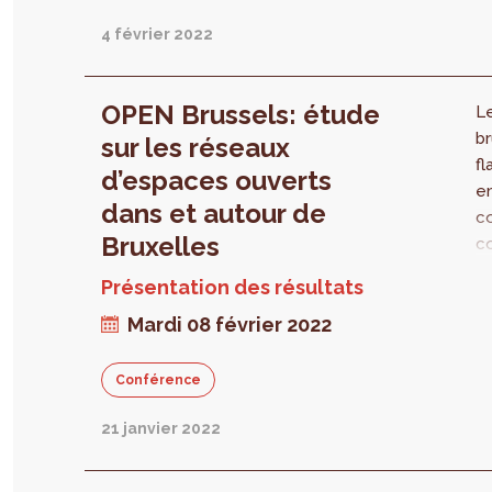
da
Br
4 février 2022
D
bi
fr
OPEN Brussels: étude
L
l’
br
sur les réseaux
l’
fl
d’espaces ouverts
le
e
dans et autour de
mo
co
c
Bruxelles
co
vi
e
Présentation des résultats
d’
Br
a
Mardi 08 février 2022
pé
En
ma
R
l’
Conférence
U
d
s
t
21 janvier 2022
é
no
m
q