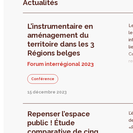
Actualités
L’instrumentaire en
L
l
aménagement du
in
territoire dans les 3
li
Régions belges
C
r
Forum interrégional 2023
e
ad
Conférence
c
l
15 décembre 2023
te
R
ce
Repenser l’espace
L
pr
d
public ! Étude
di
«R
comparative de cinq
ar