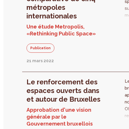
sp
métropoles
l’
su
internationales
me
es
Une étude Metropolis,
pr
«Rethinking Public Space»
de
br
Publication
d
Ba
21 mars 2022
M
su
e
Le renforcement des
L
d'
br
espaces ouverts dans
a
et autour de Bruxelles
no
O
Approbation d'une vision
re
générale par le
d
Gouvernement bruxellois