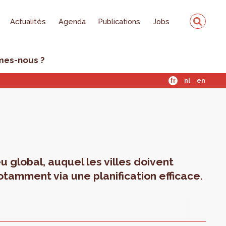
Actualités
Agenda
Publications
Jobs
mes-nous ?
fr
nl
en
u global, auquel les villes doivent
otamment via une planification efficace.