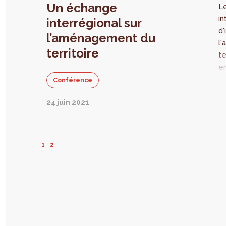
Un échange
di
L
cl
in
de
interrégional sur
d'
l’aménagement du
l
territoire
te
en
fo
Conférence
ré
24 juin 2021
l’
su
le
d
1
2
te
du
e
co