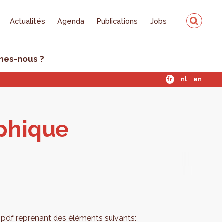
Actualités
Agenda
Publications
Jobs
mes-nous ?
fr
nl
en
­phique
pdf reprenant des éléments suivants: