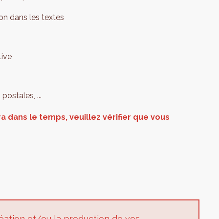
ion dans les textes
tive
postales, ...
ra dans le temps, veuillez vérifier que vous
éation et/ou la production de vos