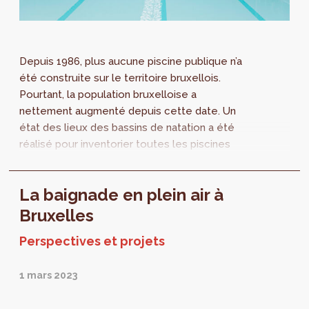
Depuis 1986, plus aucune piscine publique n’a
été construite sur le territoire bruxellois.
Pourtant, la population bruxelloise a
nettement augmenté depuis cette date. Un
état des lieux des bassins de natation a été
réalisé pour inventorier toutes les piscines
publiques bruxelloises, les horaires
d’ouverture, les tarifs et les types de bassins.
La baignade en plein air à
Des recommandations sont également
formulées.
Bruxelles
Perspectives et projets
1 mars 2023