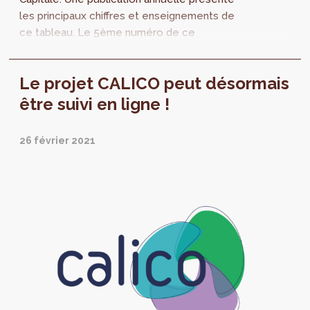
les principaux chiffres et enseignements de
ce tableau. Le 5ème numéro de ce
Monitoring des projets de logements publics
à Bruxelles vient d'être publié et propose une
Le projet CALICO peut désormais
actualisation des données en date du 1er
janvier 2021.
être suivi en ligne !
26 février 2021