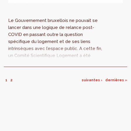
Le Gouvernement bruxellois ne pouvait se
lancer dans une logique de relance post-
COVID en passant outre la question
spécifique du logement et de ses liens
intrinsèques avec l’espace public. A cette fin,
un Comité Scientifique Logement a été
désigné. Son rapport est dès à présent
disponible. Il contient un ensemble de
recommandations qui touchent toutes au
1
2
suivantes ›
dernières »
logement mais pas que…