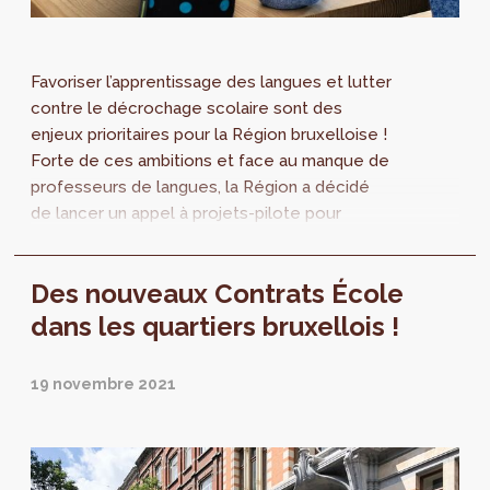
Favoriser l’apprentissage des langues et lutter
contre le décrochage scolaire sont des
enjeux prioritaires pour la Région bruxelloise !
Forte de ces ambitions et face au manque de
professeurs de langues, la Région a décidé
de lancer un appel à projets-pilote pour
l’apprentissage des langues, orienté métiers,
dans l’enseignement qualifiant via les outils
Des nouveaux Contrats École
numériques.
dans les quartiers bruxellois !
19 novembre 2021