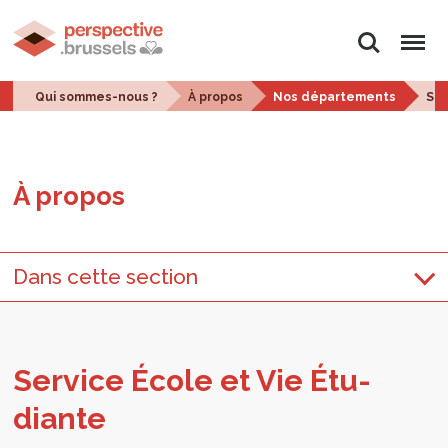
Rechercher
Menu
Qui sommes-nous ?
À propos
Nos départements
Ser
À pro­pos
Dans cette section
Ser­vice École et Vie Étu­
diante