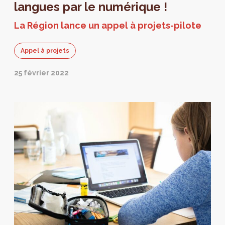
francophones et néerlandophones.
langues par le numérique !
La Région lance un appel à projets-pilote
Appel à projets
25 février 2022