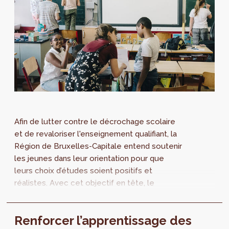
Afin de lutter contre le décrochage scolaire
et de revaloriser l'enseignement qualifiant, la
Région de Bruxelles-Capitale entend soutenir
les jeunes dans leur orientation pour que
leurs choix d’études soient positifs et
réalistes. Avec cet objectif en tête, le
Service École de perspective.brussels lance
un appel destiné à mettre sur pied des
Renforcer l’apprentissage des
projets-pilotes, ouvert à toutes les ASBL