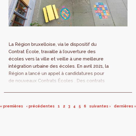
La Région bruxelloise, via le dispositif du
Contrat École, travaille à l’ouverture des
écoles vers la ville et veille à une meilleure
intégration urbaine des écoles. En avril 2021, la
Région a lancé un appel à candidatures pour
de nouveaux Contrats Écoles . Des contrats
qui doivent permettre d’...
« premières
‹ précédentes
1
2
3
4
5
6
suivantes ›
dernières 