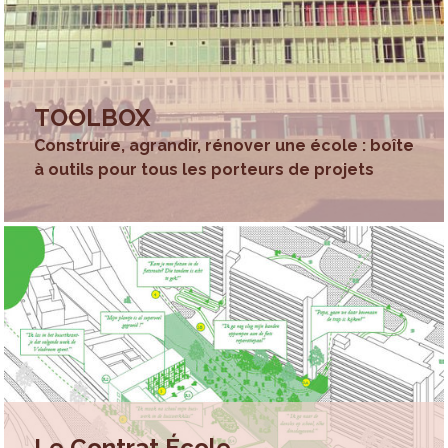
quartier et ainsi de contribuer à renforcer la convivialité et
la cohésion sociale de celui-ci.
En créant une société inclusive
L’école est un magnifique vecteur d’émancipation.
TOOLBOX
Toutefois, en Région bruxelloise, de nombreux jeunes
Construire, agrandir, rénover une école : boîte
quittent l’école sans qualification. A côté du travail mené
à outils pour tous les porteurs de projets
au sein de l’école, la Région met en œuvre des actions en
dehors du temps scolaire et/ou en dehors du périmètre
de l’école pour
lutter contre le décrochage scolaire
chez les jeunes bruxellois.
En mettant à disposition des outils pour les
étudiantes et étudiants de l’enseignement
supérieur
L
a plateforme
studyspace
informe les étudiants et
étudiantes sur les espaces d’étude en Région bruxelloise.
L’enquête « Panorama de la
vie étudiante
» permet à la
Région d’identifier les besoins des étudiantes et étudiants
Le Contrat École