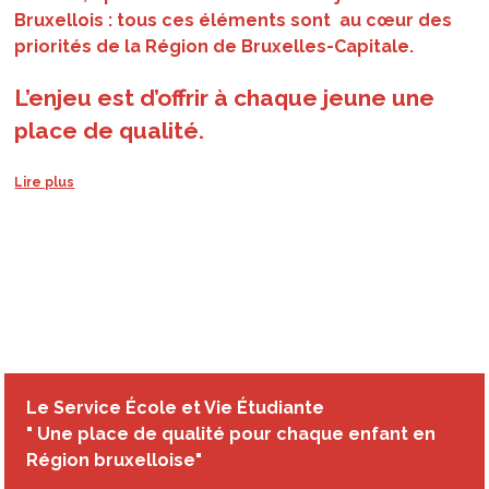
Bruxellois : tous ces éléments sont au cœur des
priorités de la Région de Bruxelles-Capitale.
L’enjeu est d’offrir à chaque jeune une
place de qualité.
En proposant suffisamment de places dans les
milieux d’accueil
Le monitoring de l’offre et de la demande de places
d’accueil de la petite enfance permet d’objectiver les
besoins de création de places - Combien ? Où ? Quand ?
En proposant suffisamment de places dans nos
écoles
Le Service École et Vie Étudiante
Le
monitoring de l’offre et de la demande scolaire
permet
" Une place de qualité pour chaque enfant en
objectiver les besoins de création de places - Combien ?
Région bruxelloise"
Où ? Quand ?