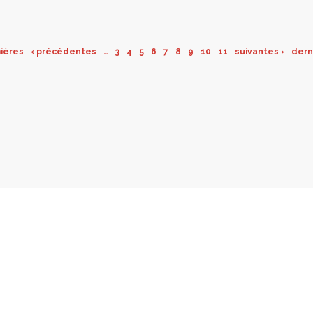
plans et des acteurs. Un midi en compagnie...
ières
‹ précédentes
…
3
4
5
6
7
8
9
10
11
suivantes ›
dern