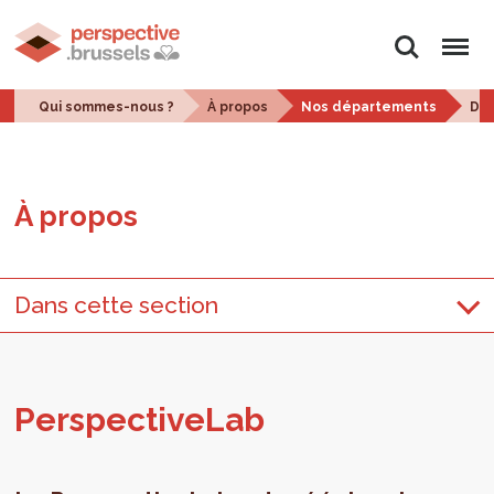
Rechercher
Menu
Qui sommes-nous ?
À propos
Nos départements
Dir
À pro­pos
Dans cette section
Pers­pec­ti­ve­Lab