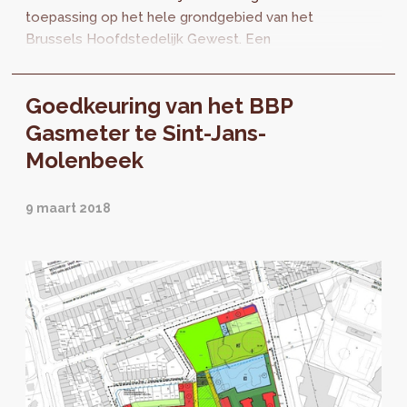
toepassing op het hele grondgebied van het
Brussels Hoofdstedelijk Gewest. Een
belangrijke herziening van het BWRO beoogt
een vereenvoudiging en rationalisering van de
Goedkeuring van het BBP
stedenbouwkundige procedures.
Gasmeter te Sint-Jans-
Molenbeek
9 maart 2018