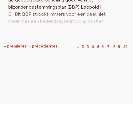
bijzonder bestemmingsplan (BBP) Leopold II
C*. Dit BBP strookt immers voor een deel niet
meer met een hedendaagse invulling van het
begrip goede ruimtelijke ordening, zeker...
« premières
‹ précédentes
…
2
3
4
5
6
7
8
9
10