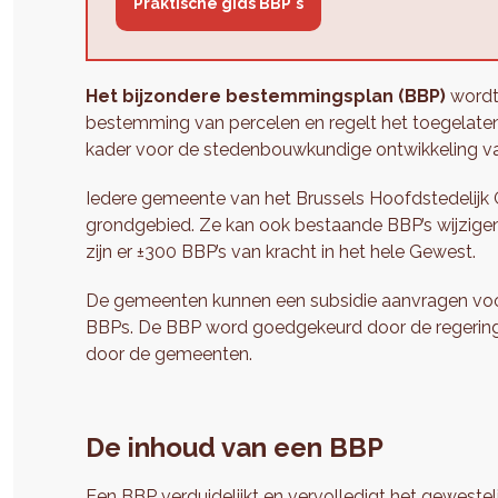
Praktische gids BBP's
Het bijzondere bestemmingsplan (BBP)
wordt 
bestemming van percelen en regelt het toegelaten
kader voor de stedenbouwkundige ontwikkeling va
Iedere gemeente van het Brussels Hoofdstedelijk 
grondgebied. Ze kan ook bestaande BBP’s wijzigen
zijn er ±300 BBP’s van kracht in het hele Gewest.
De gemeenten kunnen een subsidie aanvragen voor
BBPs. De BBP word goedgekeurd door de regering, 
door de gemeenten.
De inhoud van een BBP
Een BBP verduidelijkt en vervolledigt
het gewestel