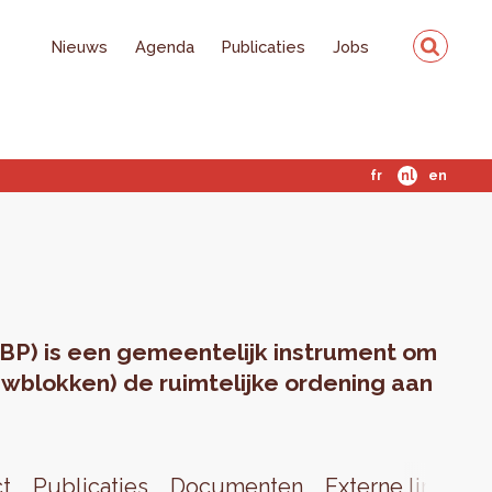
Nieuws
Agenda
Publicaties
Jobs
fr
nl
en
BP) is een gemeentelijk instrument om
wblokken) de ruimtelijke ordening aan
ct
Publicaties
Documenten
Externe links
N