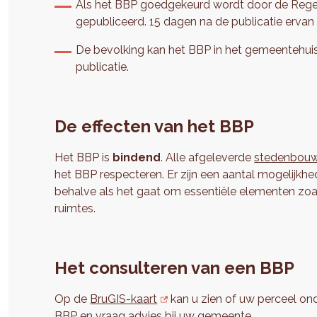
Als het BBP goedgekeurd wordt door de Regeri
gepubliceerd. 15 dagen na de publicatie ervan 
De bevolking kan het BBP in het gemeentehuis 
publicatie.
De effecten van het BBP
Het BBP is
bindend
. Alle afgeleverde
stedenbouw
het BBP respecteren. Er zijn een aantal mogelijkh
behalve als het gaat om essentiële elementen zoa
ruimtes.
Het consulteren van een BBP
Op de
BruGIS-kaart
kan u zien of uw perceel onde
BBP en vraag advies bij uw
gemeente
.