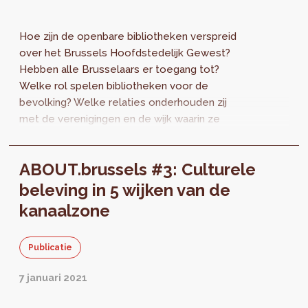
Hoe zijn de openbare bibliotheken verspreid
over het Brussels Hoofdstedelijk Gewest?
Hebben alle Brusselaars er toegang tot?
Welke rol spelen bibliotheken voor de
bevolking? Welke relaties onderhouden zij
met de verenigingen en de wijk waarin ze
gevestigd zijn? Ontdek de vierde ABOUT die
de verankering van bibliotheken in onze
ABOUT.brussels #3: Culturele
hoofdstad onder de loep neemt.
beleving in 5 wijken van de
kanaalzone
Publicatie
7 januari 2021