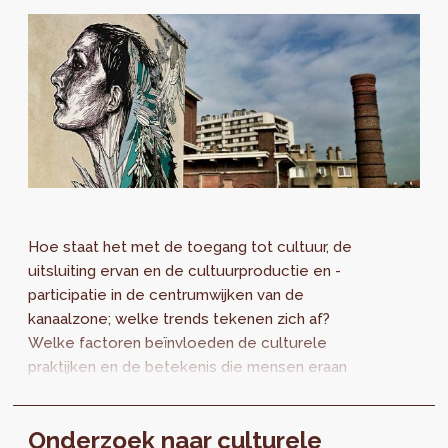
Hoe staat het met de toegang tot cultuur, de
uitsluiting ervan en de cultuurproductie en -
participatie in de centrumwijken van de
kanaalzone; welke trends tekenen zich af?
Welke factoren beïnvloeden de culturele
praktijken en de betekenis die mensen eraan
geven? De derde ABOUT zoomt in op die
vraagstukken en schetst perspectieven over
Onderzoek naar culturele
de manier waarop toekomstige