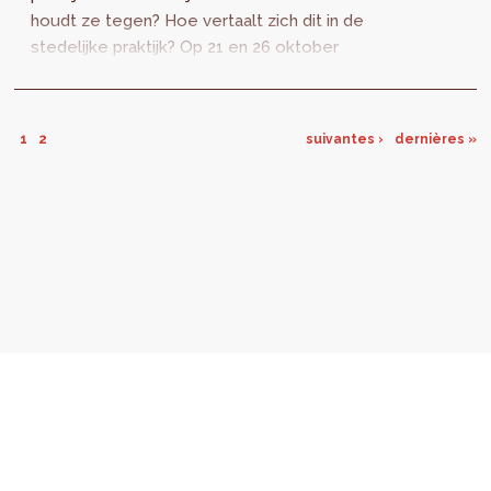
houdt ze tegen? Hoe vertaalt zich dit in de
stedelijke praktijk? Op 21 en 26 oktober
presenteren de Universiteit Gent en de
Universiteit van Luik de resultaten van een
studie opgezet over de culturele en
1
2
suivantes ›
dernières »
vrijetijdspraktijken van de Brusselaars.