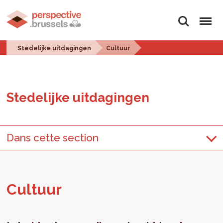
Zoeken
Menu
Stedelijke uitdagingen
Cultuur
Ste­de­lij­ke uit­da­gin­gen
Dans cette section
Cul­tuur