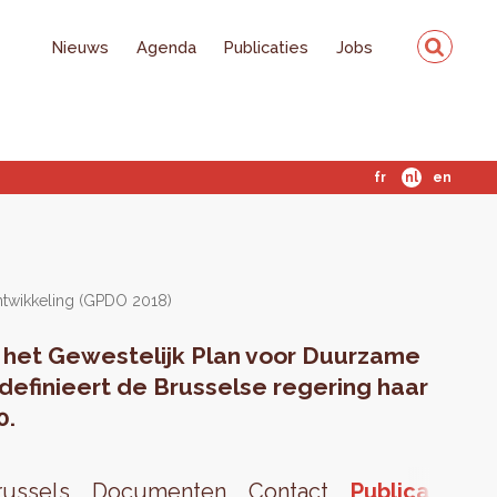
Nieuws
Agenda
Publicaties
Jobs
fr
nl
en
ntwikkeling (GPDO 2018)
 het Gewestelijk Plan voor Duurzame
 definieert de Brusselse regering haar
0.
russels
Documenten
Contact
Publicaties