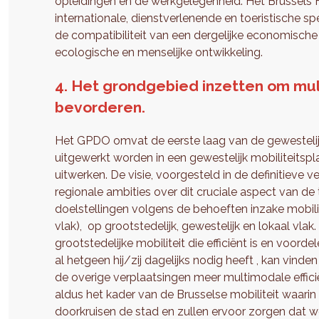
opleidingen en de werkgelegenheid. Het Brussels 
internationale, dienstverlenende en toeristische spe
de compatibiliteit van een dergelijke economische 
ecologische en menselijke ontwikkeling.
4. Het grondgebied inzetten om mul
bevorderen.
Het GPDO omvat de eerste laag van de gewestelijk
uitgewerkt worden in een gewestelijk mobiliteitspl
uitwerken. De visie, voorgesteld in de definitieve 
regionale ambities over dit cruciale aspect van de 
doelstellingen volgens de behoeften inzake mobilit
vlak), op grootstedelijk, gewestelijk en lokaal vl
grootstedelijke mobiliteit die efficiënt is en voor
al hetgeen hij/zij dagelijks nodig heeft , kan vin
de overige verplaatsingen meer multimodale effici
aldus het kader van de Brusselse mobiliteit waarin
doorkruisen de stad en zullen ervoor zorgen dat we