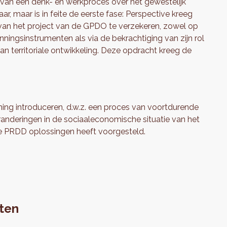
n van een denk- en werkproces over het gewestelijk
, maar is in feite de eerste fase: Perspective kreeg
van het project van de GPDO te verzekeren, zowel op
anningsinstrumenten als via de bekrachtiging van zijn rol
an territoriale ontwikkeling. Deze opdracht kreeg de
ing introduceren, d.w.z. een proces van voortdurende
veranderingen in de sociaaleconomische situatie van het
e PRDD oplossingen heeft voorgesteld.
nten