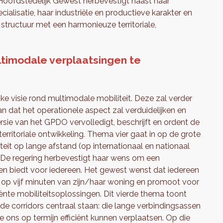
Hoofdstedelijk Gewest herbevestigt naast haar
cialisatie, haar industriële en productieve karakter en
structuur met een harmonieuze territoriale,
timodale verplaatsingen te
e visie rond multimodale mobiliteit. Deze zal verder
an dat het operationele aspect zal verduidelijken en
versie van het GPDO vervolledigt, beschrijft en ordent de
territoriale ontwikkeling. Thema vier gaat in op de grote
eit op lange afstand (op internationaal en nationaal
ak. De regering herbevestigt haar wens om een
delen biedt voor iedereen. Het gewest wenst dat iedereen
den op vijf minuten van zijn/haar woning en promoot voor
ënte mobiliteitsoplossingen. Dit vierde thema toont
 de corridors centraal staan: die lange verbindingsassen
 ons op termijn efficiënt kunnen verplaatsen. Op die