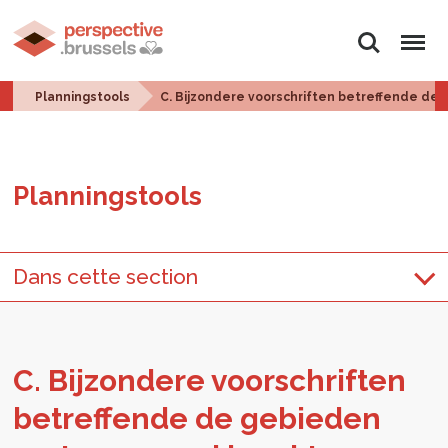
Zoeken
Menu
Planningstools
C. Bijzondere voorschriften betreffende d
Plan­ningstools
Dans cette section
C. Bij­zon­de­re voor­schrif­ten
be­tref­fen­de de ge­bie­den