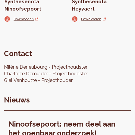
Synthesenota
Synthesenota
Ninoofsepoort
Heyvaert
Downloaden
Downloaden
Contact
Milène
Deneubourg
Projecthoudster
Charlotte
Demulder
Projecthoudster
Giel
Vanhoutte
Projecthouder
Nieuws
Ninoofsepoort: neem deel aan
het openbaar onderzoek!