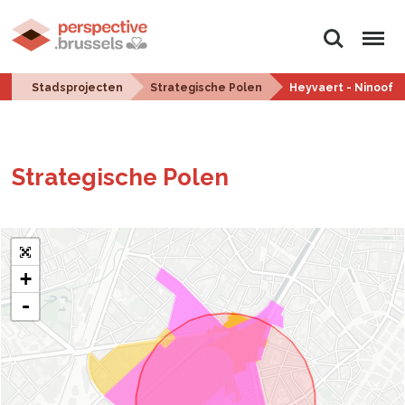
Zoeken
Menu
Stadsprojecten
Strategische Polen
Heyvaert - Ninoofs
Stra­te­gi­sche Polen
+
-