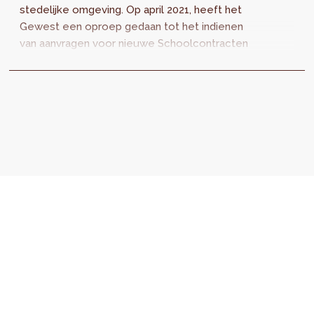
stedelijke omgeving. Op april 2021, heeft het
Gewest een oproep gedaan tot het indienen
van aanvragen voor nieuwe Schoolcontracten
. Deze contracten moeten de
schoolomgeving...