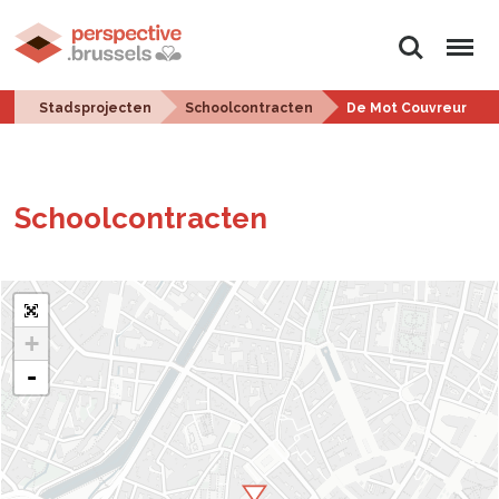
Zoeken
Menu
Stadsprojecten
Schoolcontracten
De Mot Couvreur
School­con­trac­ten
+
-