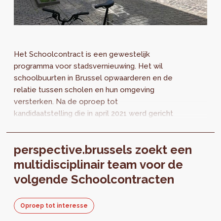
Het Schoolcontract is een gewestelijk
programma voor stadsvernieuwing. Het wil
schoolbuurten in Brussel opwaarderen en de
relatie tussen scholen en hun omgeving
versterken. Na de oproep tot
kandidaatstelling die in april 2021 werd gericht
aan de inrichtende machten van de lagere en
middelbare scholen, selecteerde de regering
perspective.brussels zoekt een
van het Brussels Hoofdstedelijk Gewest de
scholen waarmee een Schoolcontract voor
multidisciplinair team voor de
reeks 3 (2022-2026) en reeks 4 (2023-2027) zal
volgende Schoolcontracten
worden afgesloten.
Oproep tot interesse