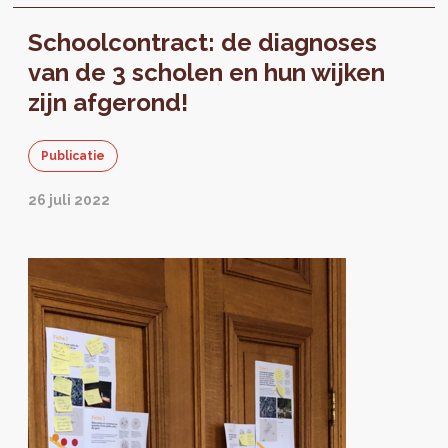
Schoolcontracten: de scholen beter
Schoolcontract: de diagnoses
integreren in de stad en openstellen naar de
wijk.
van de 3 scholen en hun wijken
zijn afgerond!
Publicatie
26 juli 2022