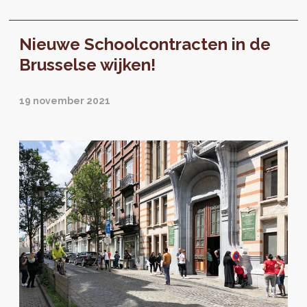
vaststellingen en prioriteiten geformuleerd
die de overgang naar de volgende fase
Nieuwe Schoolcontracten in de
mogelijk maken: de opstelling van actie- en
investeringsprogramma's.
Brusselse wijken!
19 november 2021