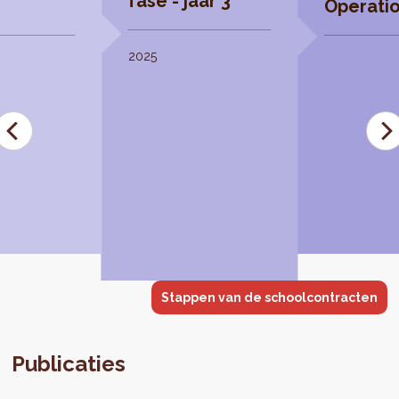
fase - jaar 3
Operatio
2025
Stappen van de schoolcontracten
Publicaties