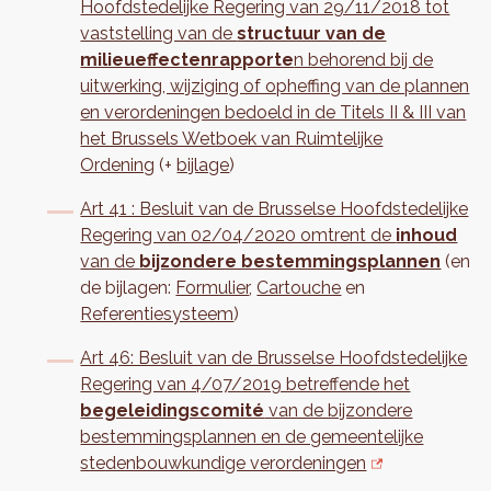
Hoofdstedelijke Regering van 29/11/2018 tot
vaststelling van de
structuur van de
milieueffectenrapporte
n behorend bij de
uitwerking, wijziging of opheffing van de plannen
en verordeningen bedoeld in de Titels II & III van
het Brussels Wetboek van Ruimtelijke
Ordening
(+
bijlage
)
Art 41 : Besluit van de Brusselse Hoofdstedelijke
Regering van 02/04/2020 omtrent de
inhoud
van de
bijzondere bestemmingsplannen
(en
de bijlagen:
Formulier
,
Cartouche
en
Referentiesysteem
)
Art 46: Besluit van de Brusselse Hoofdstedelijke
Regering van 4/07/2019 betreffende het
begeleidingscomité
van de bijzondere
bestemmingsplannen en de gemeentelijke
stedenbouwkundige verordeningen