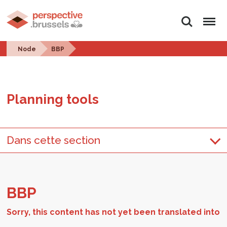
Search
Menu
Node
BBP
Plan­ning tools
Dans cette section
BBP