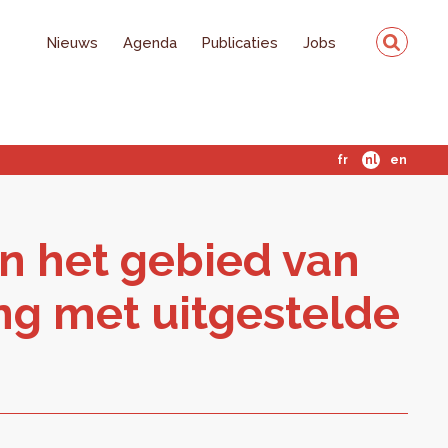
Nieuws
Agenda
Publicaties
Jobs
fr
nl
en
n het ge­bied van
ang met uit­ge­stel­de