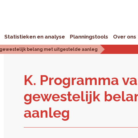
Statistieken en analyse
Planningstools
Over ons
gewestelijk belang met uitgestelde aanleg
K. Pro­gram­ma va
ge­wes­te­lijk be­l
aan­leg