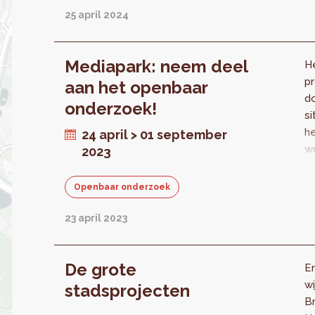
v
25 april 2024
go
w
ee
Mediapark: neem deel
H
o
pr
aan het openbaar
na
d
onderzoek!
e
si
g
h
24 april > 01 september
D
wo
2023
va
1
vl
o
Openbaar onderzoek
e
o
to
k
23 april 2023
vr
me
w
14
v
De grote
on
En
st
o
wi
stadsprojecten
v
o
B
h