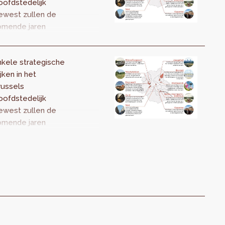
en oppervlakte van
oofdstedelijk
odiversiteit. Een
jna tien hectare,
ewest zullen de
imeur, zo midden in
aarvan twee
omende jaren
 stad!
ectare
grijpend
reserveerd blijft
eranderen. Om de
oor het behoud van
kele strategische
twikkeling van
 biodiversiteit. Een
jken in het
ze wijken te
imeur midden in de
russels
egeleiden, heeft de
ad!
oofdstedelijk
nister-president
ewest zullen de
n het Brussels
omende jaren
oofdstedelijk
grijpend
ewest
eranderen. Om de
rspective.brussels
twikkeling van
Brusselse
ze wijken te
ewestelijke
geleiden, is
ministratie
rspective.brussels
evoegd voor
pgedragen door de
rritoriale
nister-president
twikkeling)