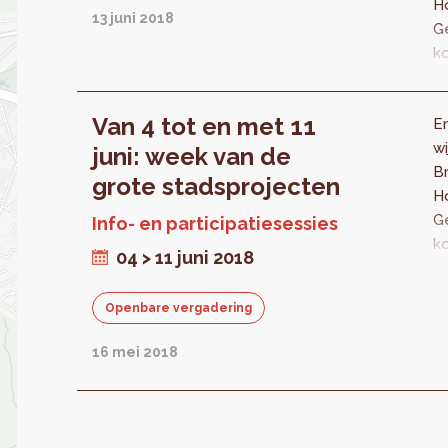
e
H
13 juni 2018
bi
bi
G
pr
w
k
de
h
in
ge
v
Van 4 tot en met 11
v
En
on
de
wi
de
juni: week van de
pr
B
b
grote stadsprojecten
st
H
mi
G
va
Info- en participatiesessies
k
H
04 > 11 juni 2018
in
G
v
pe
Openbare vergadering
on
(
de
g
16 mei 2018
be
ad
pe
b
o
te
mi
on