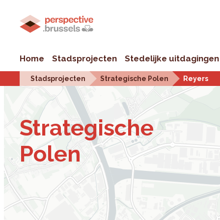
Home
Stadsprojecten
Stedelijke uitdagingen
Stadsprojecten
Strategische Polen
Reyers
Stra­te­gi­sche
Polen