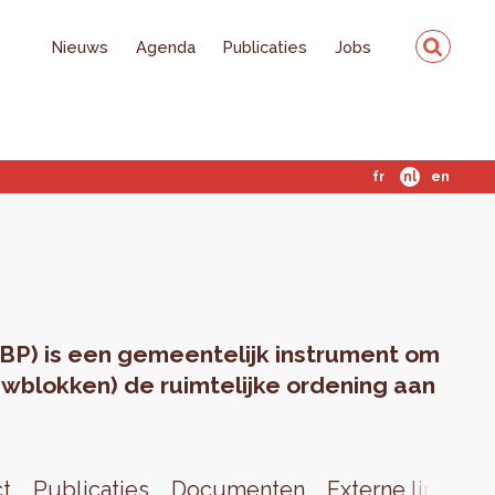
Nieuws
Agenda
Publicaties
Jobs
fr
nl
en
BP) is een gemeentelijk instrument om
wblokken) de ruimtelijke ordening aan
ct
Publicaties
Documenten
Externe links
N