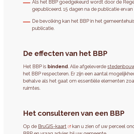
Als het BBP goedgekeurd wordt door de Regeri
gepubliceerd. 15 dagen na de publicatie ervan 
De bevolking kan het BBP in het gemeentehuis 
publicatie.
De effecten van het BBP
Het BBP is
bindend
. Alle afgeleverde
stedenbouw
het BBP respecteren. Er zijn een aantal mogelijkh
behalve als het gaat om essentiële elementen zoa
ruimtes.
Het consulteren van een BBP
Op de
BruGIS-kaart
kan u zien of uw perceel onde
BBP en vraag advies bij uw
gemeente
.