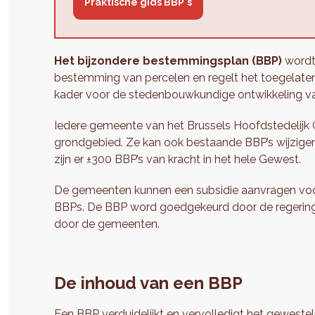
Praktische gids BBP's
Het bijzondere bestemmingsplan (BBP)
wordt 
bestemming van percelen en regelt het toegelaten
kader voor de stedenbouwkundige ontwikkeling va
Iedere gemeente van het Brussels Hoofdstedelijk 
grondgebied. Ze kan ook bestaande BBP’s wijzigen
zijn er ±300 BBP’s van kracht in het hele Gewest.
De gemeenten kunnen een subsidie aanvragen voor
BBPs. De BBP word goedgekeurd door de regering, 
door de gemeenten.
De inhoud van een BBP
Een BBP verduidelijkt en vervolledigt
het gewestel