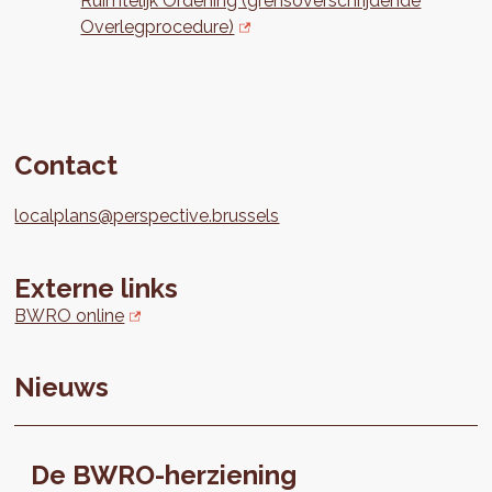
Ruimtelijk Ordening (grensoverschrijdende
Overlegprocedure)
Contact
localplans@perspective.brussels
Externe links
BWRO online
Nieuws
De BWRO-herziening