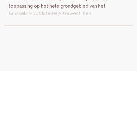
toepassing op het hele grondgebied van het
Brussels Hoofdstedelijk Gewest. Een
belangrijke herziening van het BWRO beoogt
een vereenvoudiging en rationalisering van de
stedenbouwkundige procedures.