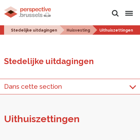
Zoeken
Menu
Stedelijke uitdagingen
Huisvesting
Uithuiszettingen
Ste­de­lij­ke uit­da­gin­gen
Dans cette section
Uit­huis­zet­tin­gen