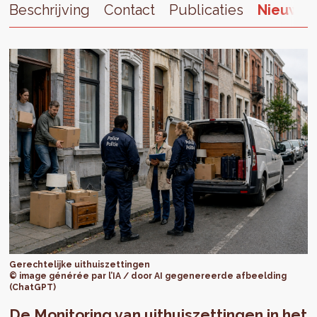
Beschrijving
Contact
Publicaties
Nieuws
Gerechtelijke uithuiszettingen
© image générée par l’IA / door AI gegenereerde afbeelding
(ChatGPT)
De Monitoring van uithuiszettingen in het