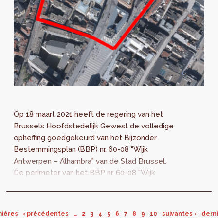
Op 18 maart 2021 heeft de regering van het
Brussels Hoofdstedelijk Gewest de volledige
opheffing goedgekeurd van het Bijzonder
Bestemmingsplan (BBP) nr. 60-08 "Wijk
Antwerpen – Alhambra" van de Stad Brussel.
De perimeter van het BBP nr. 60-08 "Wijk
Antwerpen – Alhambra" , goedgekeurd bij
besluit...
mières
‹ précédentes
…
2
3
4
5
6
7
8
9
10
suivantes ›
derni