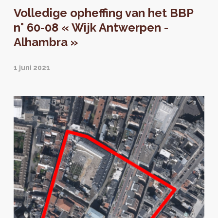
intermediair tussen de gemeenten en de
Volledige opheffing van het BBP
regering van het Brussels Hoofdstedelijk
Gewest brengt perspective.brussels een
n° 60-08 « Wijk Antwerpen -
eerste praktische gids voor de BBP's uit.
Alhambra »
1 juni 2021