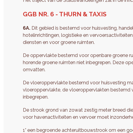
Het traject van de Stadswandelingen zal in de inr
GGB NR. 6 - THURN & TAXIS
6A.
Dit gebied is bestemd voor huisvesting, handel
hotelinrichtingen, logistieke en vervoersactiviteit
diensten en voor groene ruimten.
De oppervlakte bestemd voor openbare groene ruimt
horende groene ruimten niet inbegrepen. Deze op
omvatten.
De vloeroppervlakte bestemd voor huisvesting mag 
vloeroppervlakte, de vloeroppervlakten bestemd v
inbegrepen.
De strook grond van zowat zestig meter breed die
voor havenactiviteiten en vervoer moet inzonder
1° een begroende achteruitbouwstrook om een goed