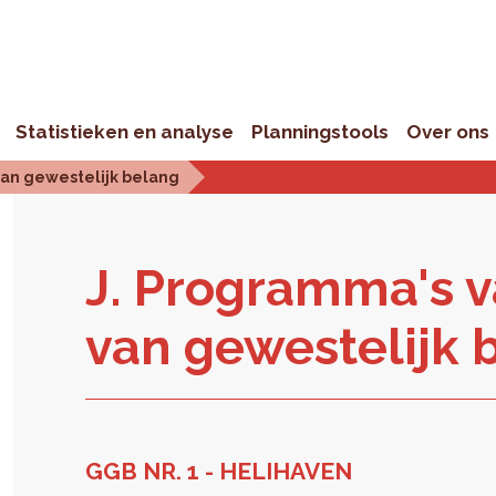
Statistieken en analyse
Planningstools
Over ons
an gewestelijk belang
J. Pro­gram­ma's 
van ge­wes­te­lijk 
GGB NR. 1 - HELIHAVEN