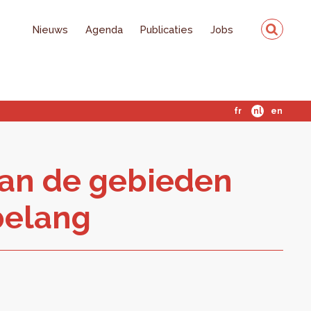
Nieuws
Agenda
Publicaties
Jobs
fr
nl
en
van de ge­bie­den
be­lang