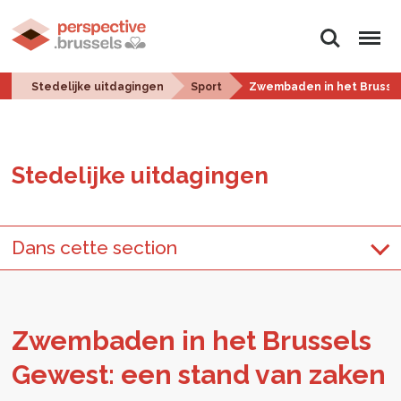
Zoeken
Menu
Stedelijke uitdagingen
Sport
Zwembaden in het Brusse
Ste­de­lij­ke uit­da­gin­gen
Dans cette section
Zwem­ba­den in het Brus­sels
Ge­west: een stand van zaken