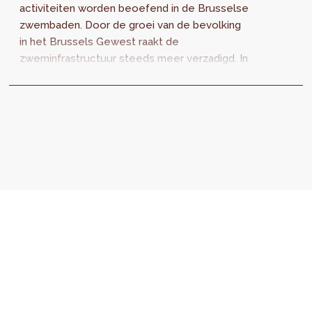
activiteiten worden beoefend in de Brusselse
zwembaden. Door de groei van de bevolking
in het Brussels Gewest raakt de
zweminfrastructuur steeds meer verzadigd. In
het tweede nummer van ABOUT.brussels
wordt een stand van zaken opgemaakt voor
de Brusselse zwembaden en bieden we
pistes aan om tegemoet te komen aan de
noden van de Brusselaars.