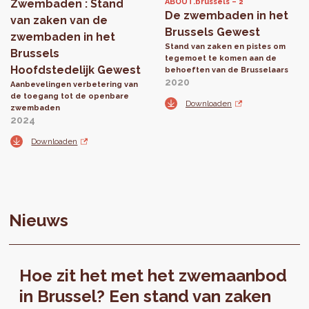
Zwembaden : Stand
ABOUT.brussels
2
De zwembaden in het
van zaken van de
Brussels Gewest
zwembaden in het
Stand van zaken en pistes om
Brussels
tegemoet te komen aan de
Hoofdstedelijk Gewest
behoeften van de Brusselaars
2020
Aanbevelingen verbetering van
de toegang tot de openbare
Downloaden
zwembaden
2024
Downloaden
Nieuws
Hoe zit het met het zwemaanbod
in Brussel? Een stand van zaken