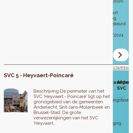
03/12/2020.
op
en
03/12/2020.
het
Derde
milieueffectrapport
wijziging
werden
goedgekeurd
goedgekeurd
op
op
04/04/2024.
7
december
2017.
STAPPEN
SVC 5 - Heyvaert-Poincaré
wikkelingsfase
Goedkeuring
Openbaar
Aanpassing
Definitieve
Ontwikkeling
Werkzaamhed
Afgero
van het SVC-
onderzoek
van het
goedkeuring
van de
SVC
Beschrijving De perimeter van het
ed
ontwerp
SVC-
van het
projecten
SVC 'Heyvaert - Poincaré' ligt op het
ontwerp
SVC-
Uitvoeringsfase
grondgebied van de gemeenten
werpbureau
ontwerp
tot
Van
Anderlecht, Sint-Jans-Molenbeek en
C
2026.
21
6
De
Brussel-Stad. De grote
rnational
augustus
juli
verwezenlijkingen van het SVC
eerste
Het
tot
'Heyvaert...
2017
programmawijziging
project
14/12/2017
20
werd
werd
-