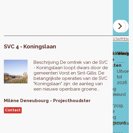
op
2
mei
2024.
STAPPEN
SVC 4 - Koningslaan
ze van
Ontwikkelingsfase
Goedkeuring
Openbaar
Aanpassing
Definitieve
Ontwikkeling
Werkz
van het SVC-
onderzoek
van het
goedkeuring
van de
Beschrijving De omtrek van de SVC
diegebied
ontwerp
SVC-
van het
projecten
- Koningslaan loopt dwars door de
ontwerp
SVC-
Het
Uitvoeri
gemeenten Vorst en Sint-Gillis. De
ontwerpbureau
ontwerp
tot
Van
belangrijkste operaties van de SVC
Karbon
2026
23
6
Eerste
"Koningslaan" zijn: de aanleg van
is
augustus
juli
een nieuwe openbare groene...
wijziging
Eerste
verantwoordelijk
tot
2017
goedgekeurd
wijziging
Het
voor
21
op
Milène
Deneubourg
Projecthoudster
aangenomen
definitieve
het
september
28/02/2019.
op
programma
Contact
opstellen
2017
Tweede
28/02/2019.
voor
van
wijziging
Tweede
het
het
goedgekeurd
wijziging
stadsvernieuwingscontract
programma.
op
aangenomen
"Koninglaan"