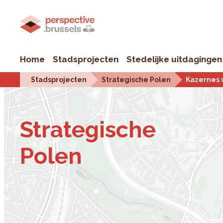
Home
Stadsprojecten
Stedelijke uitdagingen
Stadsprojecten
Strategische Polen
Kazernes 
Stra­te­gi­sche
Polen