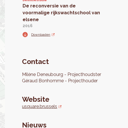
Definitiestudie
De reconversie van de
voormalige rijkswachtschool van
elsene
2016
Downloaden
Contact
Milène
Deneubourg
Projecthoudster
Géraud
Bonhomme
Projecthouder
Website
usquare.brussels
Nieuws