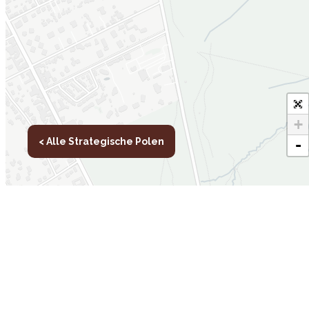
+
< Alle Strategische Polen
-
Newsletter
Leaflet
Andere
D
websites
Tr