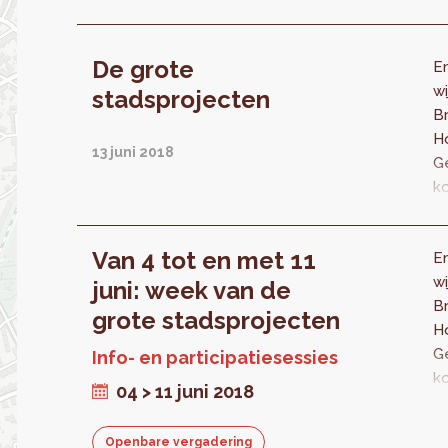
De grote
En
wi
stadsprojecten
B
H
13 juni 2018
G
k
in
v
Van 4 tot en met 11
En
on
wi
de
juni: week van de
B
b
grote stadsprojecten
H
mi
G
va
Info- en participatiesessies
k
H
04 > 11 juni 2018
in
G
v
pe
Openbare vergadering