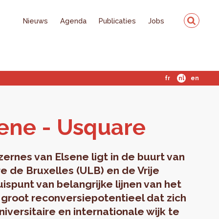
Nieuws
Agenda
Publicaties
Jobs
fr
nl
en
­e­ne - Usqua­re
ernes van Elsene ligt in de buurt van
e de Bruxelles (ULB) en de Vrije
uispunt van belangrijke lijnen van het
 groot reconversiepotentieel dat zich
versitaire en internationale wijk te