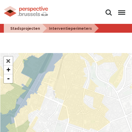
Zoeken
Menu
Stadsprojecten
Interventieperimeters
+
-