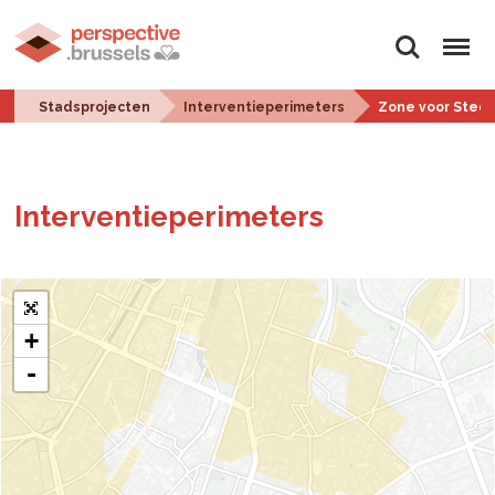
Zoeken
Menu
Stadsprojecten
Interventieperimeters
Zone voor Stede
In­ter­ven­tie­pe­ri­me­ters
+
-