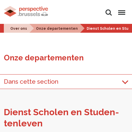
Zoeken
Menu
Over ons
Onze departementen
Dienst Scholen en Stu
Onze de­par­te­men­ten
Dans cette section
Dienst Scho­len en Stu­den­
ten­le­ven