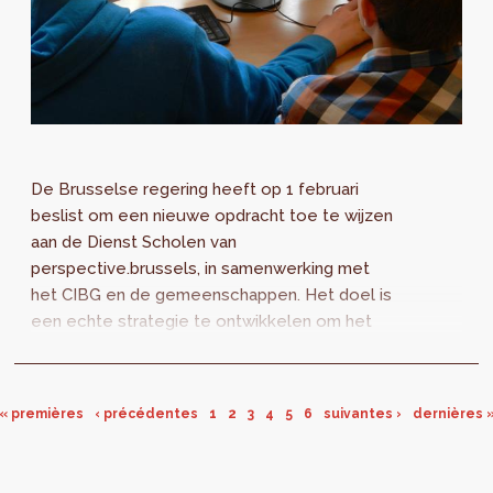
De Brusselse regering heeft op 1 februari
beslist om een nieuwe opdracht toe te wijzen
aan de Dienst Scholen van
perspective.brussels, in samenwerking met
het CIBG en de gemeenschappen. Het doel is
een echte strategie te ontwikkelen om het
gebruik van nieuwe informatie- en
communicatietechnologieën op school te
versterken, het ICT-plan "Scholen 4.0".
« premières
‹ précédentes
1
2
3
4
5
6
suivantes ›
dernières 