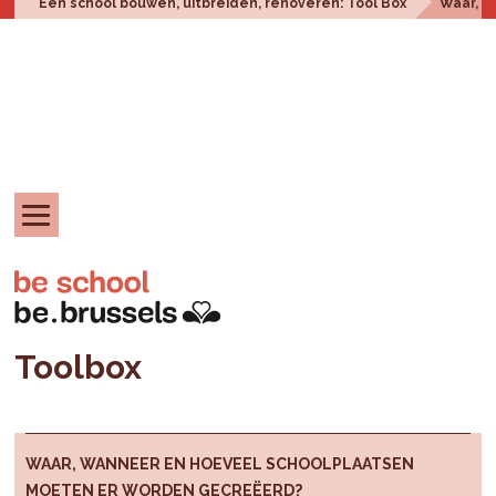
Een school bouwen, uitbreiden, renoveren: Tool Box
Waar, w
Toolbox
WAAR, WANNEER EN HOEVEEL SCHOOLPLAATSEN
MOETEN ER WORDEN GECREËERD?