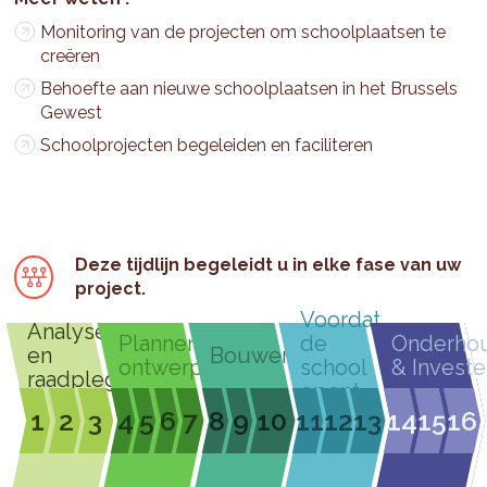
Monitoring van de projecten om schoolplaatsen te
creëren
Behoefte aan nieuwe schoolplaatsen in het Brussels
Gewest
Schoolprojecten begeleiden en faciliteren
Deze tijdlijn begeleidt u in elke fase van uw
project.
Voordat
Analyseren
Plannen &
de
Onderho
en
Bouwen
ontwerpen
school
& Investe
raadplegen
opent
1
2
3
4
5
6
7
8
9
10
11
12
13
14
15
16