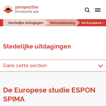
Zoeken
Menu
Stedelijke uitdagingen
Metropolisering
De Europese st
Ste­de­lij­ke uit­da­gin­gen
Dans cette section
De Eu­ro­pe­se stu­die ESPON
SPIMA