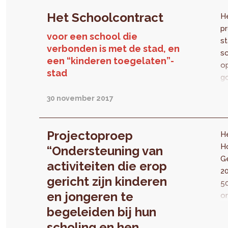
Het Schoolcontract
H
p
voor een school die
st
verbonden is met de stad, en
sc
een “kinderen toegelaten”-
o
stad
go
b
30 november 2017
si
B
t
Projectoproep
H
te
H
“Ondersteuning van
om
G
activiteiten die erop
2
gericht zijn kinderen
50
en jongeren te
o
ac
begeleiden bij hun
ge
scholing en hen