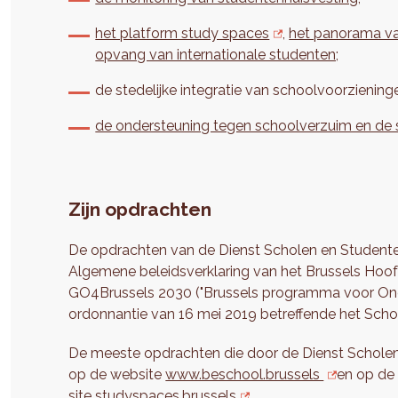
het platform study spaces
,
het panorama va
opvang van internationale studenten;
de stedelijke integratie van schoolvoorziening
de ondersteuning tegen schoolverzuim en de s
Zijn opdrachten
De opdrachten van de Dienst Scholen en Student
Algemene beleidsverklaring van het Brussels Hoof
GO4Brussels 2030 ("Brussels programma voor Onde
ordonnantie van 16 mei 2019 betreffende het Scho
De meeste opdrachten die door de Dienst Scholen
op de website
www.beschool.brussels
en op de
site
studyspaces.brussels