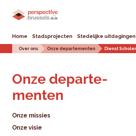
Home
Stadsprojecten
Stedelijke uitdagingen
Over ons
Onze departementen
Dienst Schole
Onze de­par­te­
men­ten
Onze missies
Onze visie