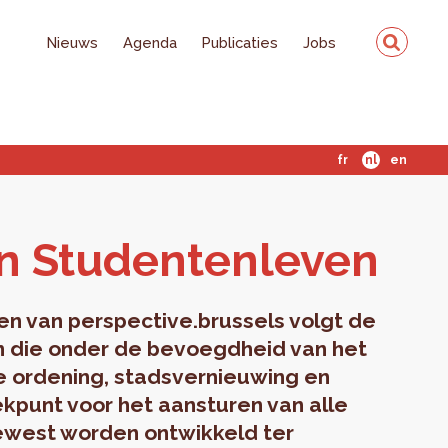
Nieuws
Agenda
Publicaties
Jobs
fr
nl
en
 Stu­den­ten­le­ven
n van perspective.brussels volgt de
n die onder de bevoegdheid van het
e ordening, stadsvernieuwing en
ekpunt voor het aansturen van alle
Gewest worden ontwikkeld ter