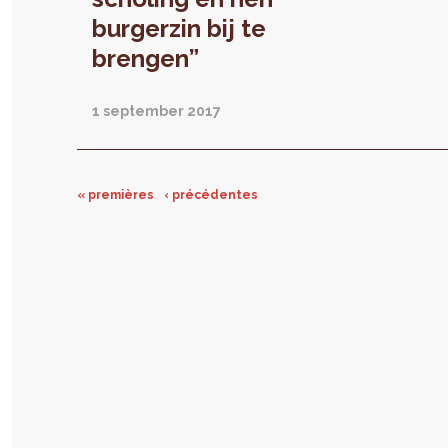
en
burgerzin bij te
be
brengen”
sc
bu
br
1 september 2017
B
H
G
« premières
‹ précédentes
be
aa