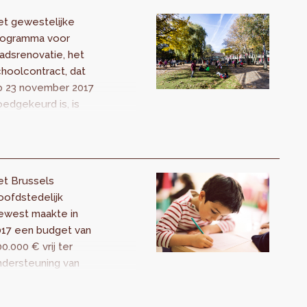
et gewestelijke
rogramma voor
adsrenovatie, het
hoolcontract, dat
p 23 november 2017
edgekeurd is, is
edoeld om de
tuatie van de
russelse scholen
e verbeteren en hen
et Brussels
 integreren in de
oofdstedelijk
liggende wijken.
ewest maakte in
017 een budget van
0.000 € vrij ter
ndersteuning van
tiviteiten die erop
richt zijn kinderen