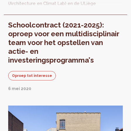
(Architecture en Climat Lab) en de ULiège
(Sustainable Building Design Lab) hun
samenwerking voort door...
Schoolcontract (2021-2025):
oproep voor een multidisciplinair
team voor het opstellen van
actie- en
investeringsprogramma's
Oproep tot interesse
6 mei 2020