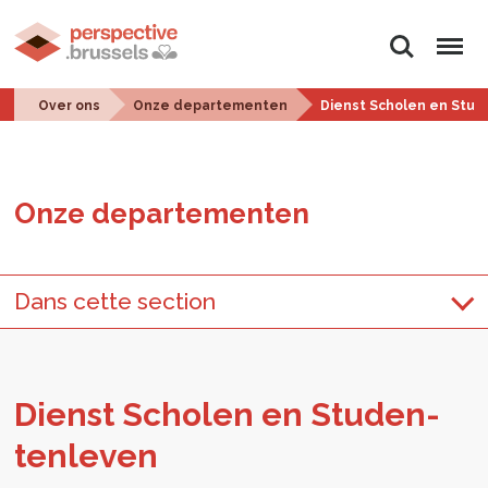
Zoeken
Menu
Over ons
Onze departementen
Dienst Scholen en Stu
Onze de­par­te­men­ten
Dans cette section
Dienst Scho­len en Stu­den­
ten­le­ven