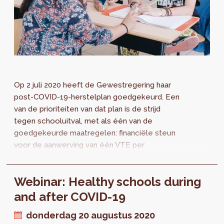
Op 2 juli 2020 heeft de Gewestregering haar
post-COVID-19-herstelplan goedgekeurd. Een
van de prioriteiten van dat plan is de strijd
tegen schooluitval, met als één van de
goedgekeurde maatregelen: financiële steun
voor de aanwerving van één VTE per
gemeente om de samenhang en de
doeltreffendheid van de lokale acties ter
Webinar: Healthy schools during
bestrijding van vroegtijdig schoolverlaten te
garanderen.
and after COVID-19
donderdag 20 augustus 2020