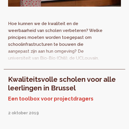
Hoe kunnen we de kwaliteit en de
weerbaarheid van scholen verbeteren? Welke
principes moeten worden toegepast om
schoolinfrastructuren te bouwen die
aangepast zijn aan hun omgeving? De
universiteit van Bío-Bío (Chili), de UCLouvain,
de ULiège en het Chileense ministerie van
Onderwijs betrok de Dienst Scholen van
Kwaliteitsvolle scholen voor alle
perspective.brussels bij hun denkoefeningen.
Ontdek meer informatie over het seminarie
leerlingen in Brussel
dat van 7 tot 15 maart in Chili werd
Een toolbox voor projectdragers
georganiseerd.
2 oktober 2019