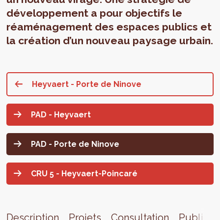
développement a pour objectifs le
réaménagement des espaces publics et
la création d’un nouveau paysage urbain.
Heyvaert - Porte de Ninove
PAD - Heyvaert
PAD - Porte de Ninove
CRU 5 - Heyvaert-Poincaré
Description
Projets
Consultation
Publicat