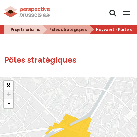
Rechercher
Menu
Projets urbains
Pôles stratégiques
Heyvaert - Porte de
Pôles stra­té­giques
+
-