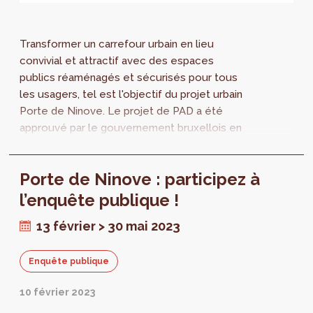
Transformer un carrefour urbain en lieu
convivial et attractif avec des espaces
publics réaménagés et sécurisés pour tous
les usagers, tel est l'objectif du projet urbain
Porte de Ninove. Le projet de PAD a été
approuvé par le gouvernement bruxellois en
deuxième lecture. Une série de modifications
a été apportée suite à l’enquête publique
Porte de Ninove : participez à
organisée au printemps de 2023.
l’enquête publique !
13 février > 30 mai 2023
Enquête publique
10 février 2023