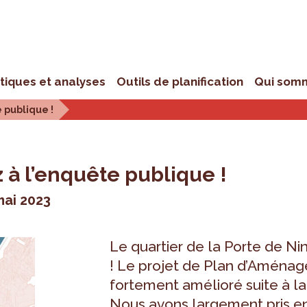
stiques et analyses
Outils de planification
Qui som
e publique !
z à l’enquête publique !
mai 2023
Le quartier de la Porte de Ni
! Le projet de Plan d’Aménag
fortement amélioré suite à l
Nous avons largement pris en