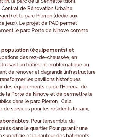
nt
), le parc de la Sennette (dont
e Contrat de Rénovation Urbaine
aert
) et le parc Pierron (dédié aux
de jeux). Le projet de PAD permet
rement le parc Porte de Ninove comme
la population (équipements) et
ccupations des rez-de-chaussée, en
onstruisant un bâtiment emblématique au
nt de rénover et d’agrandir l’infrastructure
ransformer les pavillons historiques
llir des équipements ou de l’Horeca, de
de la Porte de Ninove et de permettre le
ics dans le parc Pierron. Cela
e de services pour les résidents locaux.
 abordables
. Pour l’ensemble du
éés dans le quartier. Pour garantir une
la superficie et la hauteur des bâtiments