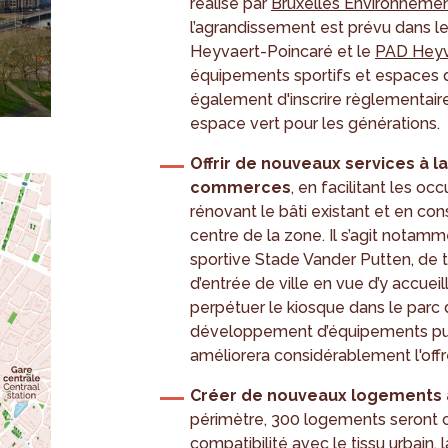
réalisé par
Bruxelles Environneme
l’agrandissement est prévu dans l
Heyvaert-Poincaré et le
PAD Heyv
équipements sportifs et espaces 
également d'inscrire règlementai
espace vert pour les générations.
Offrir de nouveaux services à 
commerces
, en facilitant les o
rénovant le bâti existant et en c
centre de la zone. Il s’agit notamme
sportive Stade Vander Putten, de t
d’entrée de ville en vue d’y accuei
perpétuer le kiosque dans le parc 
développement d’équipements publ
améliorera considérablement l'offr
Créer de nouveaux logements
périmètre, 300 logements seront cr
compatibilité avec le tissu urbain, 