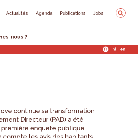
Actualités
Agenda
Publications
Jobs
mes-nous ?
fr
nl
en
nove continue sa transformation
ement Directeur (PAD) a été
a première enquête publique.
 compte les avis des habitants