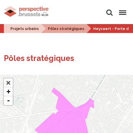
Rechercher
Menu
Projets urbains
Pôles stratégiques
Heyvaert - Porte de
Pôles stra­té­giques
+
-