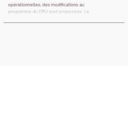
opérationnelles, des modifications au
programme du CRU sont proposées. Le
programme repose sur des actions de
cohésion-sociétale et...