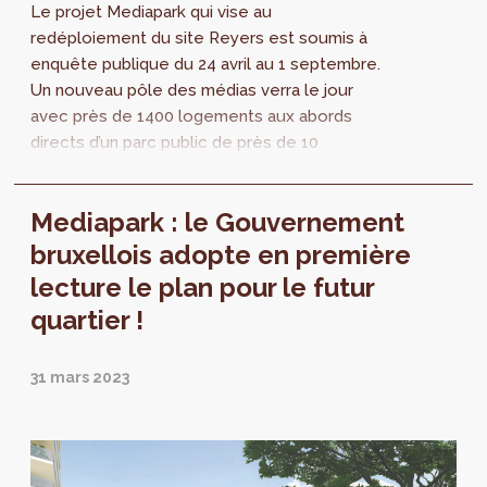
Le projet Mediapark qui vise au
redéploiement du site Reyers est soumis à
enquête publique du 24 avril au 1 septembre.
Un nouveau pôle des médias verra le jour
avec près de 1400 logements aux abords
directs d’un parc public de près de 10
hectares dont 2 seront strictement réservés
à la préservation de la biodiversité. Une
Mediapark : le Gouvernement
première, en cœur de ville !
bruxellois adopte en première
lecture le plan pour le futur
quartier !
31 mars 2023