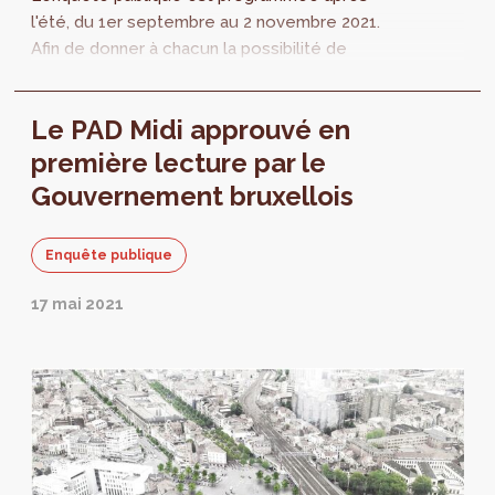
l'été, du 1er septembre au 2 novembre 2021.
Afin de donner à chacun la possibilité de
prendre connaissance de ce dossier, les
documents sont dès maintenant mis à
Le PAD Midi approuvé en
disposition.
première lecture par le
Gouvernement bruxellois
Enquête publique
17 mai 2021