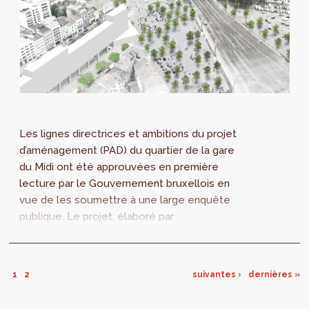
Les lignes directrices et ambitions du projet
d’aménagement (PAD) du quartier de la gare
du Midi ont été approuvées en première
lecture par le Gouvernement bruxellois en
vue de les soumettre à une large enquête
publique. Le projet, élaboré par
perspective.brussels, propose de rééquilibrer
les fonctions du quartier en développant le
logement et les équipements, et en
1
2
suivantes ›
dernières »
s’appuyant sur le concept de « gare habitante
».