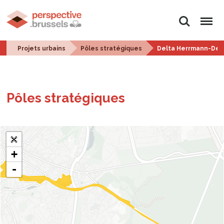
Rechercher
Menu
Projets urbains
Pôles stratégiques
Delta Herrmann-Deb
Pôles stra­té­giques
+
-