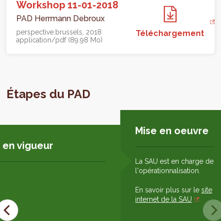
Workshop 11-01-2018
PAD Herrmann Debroux
perspective.brussels
2018
Téléchargement
application/pdf (89.98 Mo)
Étapes du PAD
Mise en oeuvre
 en vigueur
La SAU est en charge de
l'opérationnalisation.
En savoir plus sur le
site
internet de la SAU