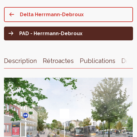
Delta Herrmann-Debroux
PAD - Herrmann-Debroux
Description
Rétroactes
Publications
Docu