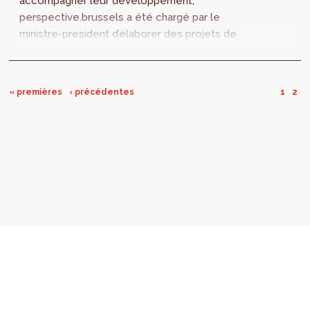
accompagner leur développement,
perspective.brussels a été chargé par le
ministre-president d’élaborer des projets de
Plans d’Aménagement Directeurs (PAD). L’état
des lieux et les grands enjeux des 10
premiers d’entre eux seront présentés au
« premières
‹ précédentes
1
2
public du 4 au 11 juin 2018.