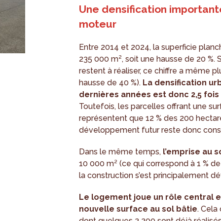
Une densification importa
moteur
Entre 2014 et 2024, la superficie pla
235 000 m², soit une hausse de 20 %. Si 
restent à réaliser, ce chiffre a même 
hausse de 40 %).
La densification ur
dernières années est donc 2,5 foi
Toutefois, les parcelles offrant une s
représentent que 12 % des 200 hectar
développement futur reste donc cons
Dans le même temps,
l’emprise au s
10 000 m² (ce qui correspond à 1 % de 
la construction s’est principalement d
Le logement joue un rôle central e
nouvelle surface au sol bâtie
. Cela
dont quelques 2 200 sont déjà réalisés