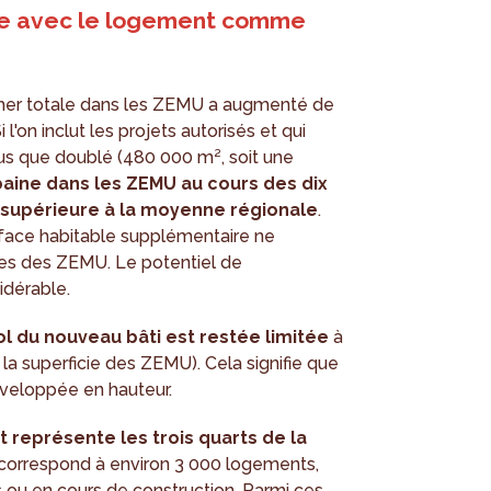
nte avec le logement comme
ncher totale dans les ZEMU a augmenté de
l'on inclut les projets autorisés et qui
plus que doublé (480 000 m², soit une
baine dans les ZEMU au cours des dix
s supérieure à la moyenne régionale
.
urface habitable supplémentaire ne
es des ZEMU. Le potentiel de
idérable.
ol du nouveau bâti est restée limitée
à
la superficie des ZEMU). Cela signifie que
éveloppée en hauteur.
t représente les trois quarts de la
 correspond à environ 3 000 logements,
 ou en cours de construction. Parmi ces